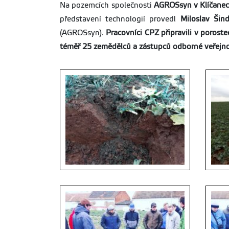
Na pozemcích společnosti
AGROSsyn v Klíčane
představení technologií provedl
Miloslav Šind
(AGROSsyn).
Pracovníci CPZ připravili v porost
téměř 25 zemědělců a zástupců odborné veřejno