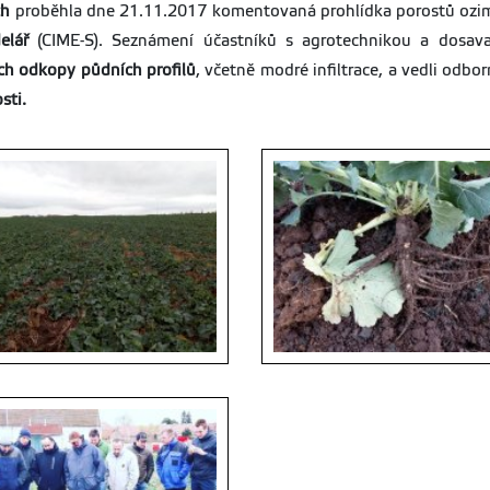
ch
proběhla dne 21.11.2017 komentovaná prohlídka porostů ozimé
elář
(CIME-S). Seznámení účastníků s agrotechnikou a dosav
ech odkopy půdních profilů
, včetně modré infiltrace, a vedli odb
sti.