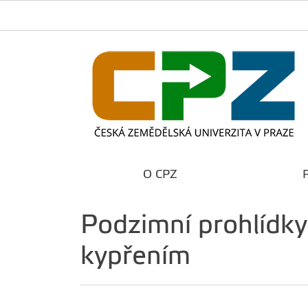
O CPZ
Podzimní prohlídk
kypřením