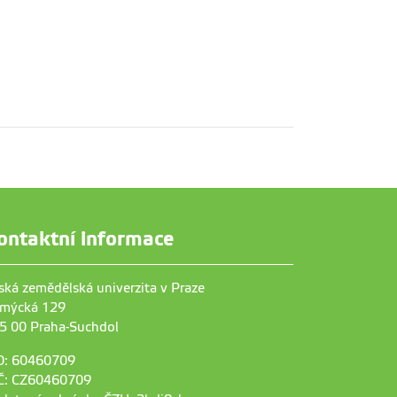
ontaktní informace
ská zemědělská univerzita v Praze
mýcká 129
5 00 Praha-Suchdol
O: 60460709
Č: CZ60460709