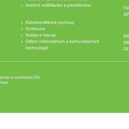
Institut vzdělávání a poradenství
Te
GP
Katedra tělesné výchovy
Knihovna
Koleje a menza
PI
Odbor informačních a komunikačních
OI
technologií
DU
 pouze se souhlasem ČZU.
Praze
.