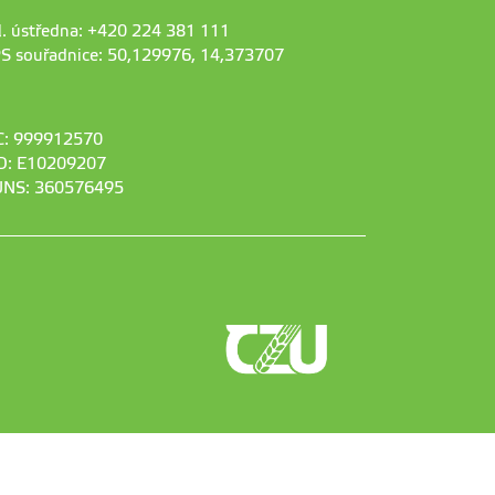
l. ústředna: +420 224 381 111
S souřadnice: 50,129976, 14,373707
C: 999912570
D: E10209207
NS: 360576495