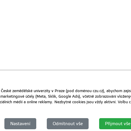
eské zemědělské univerzity v Praze (pod doménou czu.cz), abychom zajist
 marketingové účely (Meta, Sklik, Google Ads), včetně zobrazování vložený
ociálních médií a online reklamy. Nezbytné cookies jsou vždy aktivní. Volb
Nastavení
Odmítnout vše
Přijmout vše