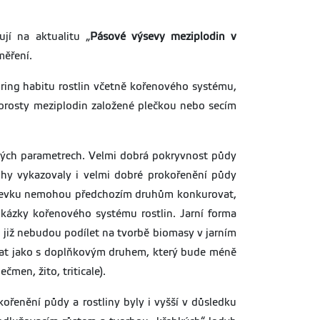
jí na aktualitu „
Pásové výsevy meziplodin v
měření.
ing habitu rostlin včetně kořenového systému,
orosty meziplodin založené plečkou nebo secím
ených parametrech. Velmi dobrá pokryvnost půdy
ruhy vykazovaly i velmi dobré prokořenění půdy
výsevku nemohou předchozím druhům konkurovat,
ukázky kořenového systému rostlin. Jarní forma
í již nebudou podílet na tvorbě biomasy v jarním
ítat jako s doplňkovým druhem, který bude méně
men, žito, triticale).
ořenění půdy a rostliny byly i vyšší v důsledku