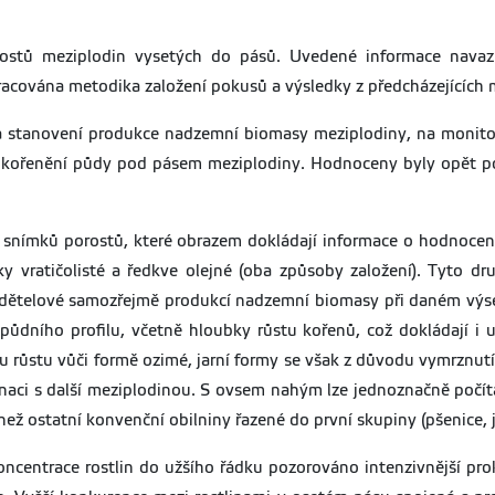
ostů meziplodin vysetých do pásů. Uvedené informace navazu
pracována metodika založení pokusů a výsledky z předcházejících 
 stanovení produkce nadzemní biomasy meziplodiny, na monitor
okořenění půdy pod pásem meziplodiny. Hodnoceny byly opět p
í snímků porostů, které obrazem dokládají informace o hodnoc
ky vratičolisté a ředkve olejné (oba způsoby založení). Tyto d
ce dětelové samozřejmě produkcí nadzemní biomasy při daném 
 půdního profilu, včetně hloubky růstu kořenů, což dokládají i 
u růstu vůči formě ozimé, jarní formy se však z důvodu vymrznut
naci s další meziplodinou. S ovsem nahým lze jednoznačně poč
 ostatní konvenční obilniny řazené do první skupiny (pšenice, ječ
centrace rostlin do užšího řádku pozorováno intenzivnější prok