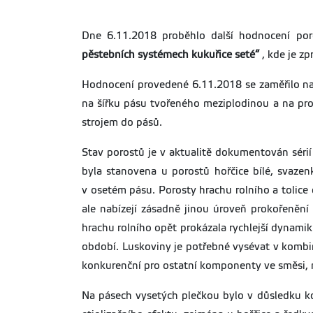
Dne 6.11.2018 proběhlo další hodnocení por
pěstebních systémech kukuřice seté“
, kde je z
Hodnocení provedené 6.11.2018 se zaměřilo na
na šířku pásu tvořeného meziplodinou a na pr
strojem do pásů.
Stav porostů je v aktualitě dokumentován séri
byla stanovena u porostů hořčice bílé, svazen
v osetém pásu. Porosty hrachu rolního a toli
ale nabízejí zásadně jinou úroveň prokořenění
hrachu rolního opět prokázala rychlejší dynamik
období. Luskoviny je potřebné vysévat v kombi
konkurenční pro ostatní komponenty ve směsi, než
Na pásech vysetých plečkou bylo v důsledku kon