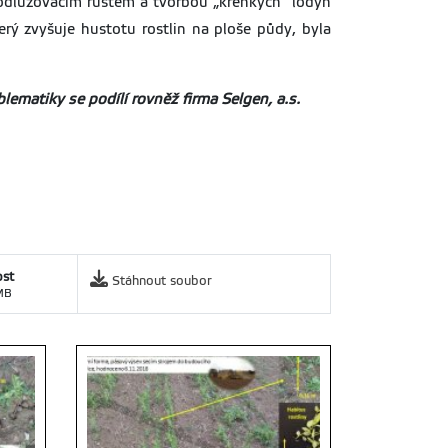
rodlužovacím růstem a tvorbou „křehkých“ lodyh
rý zvyšuje hustotu rostlin na ploše půdy, byla
lematiky se podílí rovněž firma Selgen, a.s.
ost
Stáhnout soubor
MB