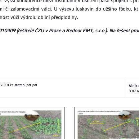
kve. Vyšší konkurence mezi rostlinami v osetém pásu spojená s p
 či zalamovacími válci. U výsevu luskovin do užšího řádku, kte
ost vůči výdrolu obilní předplodiny.
10409 (řešitelé ČZU v Praze a Bednar FMT, s.r.o.). Na řešení prob
.2018-ke-stazeni-pdf.pdf
Velik
3.82 