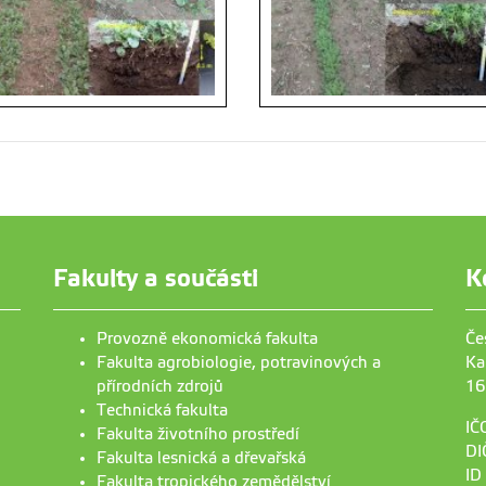
Fakulty a součásti
K
Provozně ekonomická fakulta
Če
Fakulta agrobiologie, potravinových a
Ka
přírodních zdrojů
16
Technická fakulta
IČ
Fakulta životního prostředí
DI
Fakulta lesnická a dřevařská
ID
Fakulta tropického zemědělství