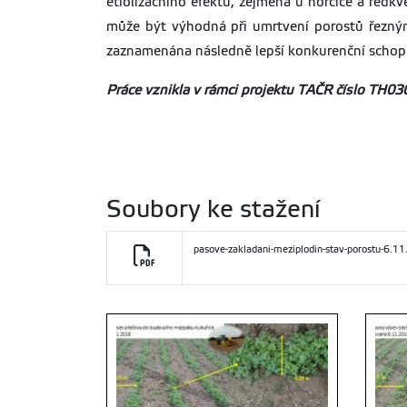
etiolizačního efektu, zejména u hořčice a řed
může být výhodná při umrtvení porostů řeznými
zaznamenána následně lepší konkurenční schopn
Práce vznikla v rámci projektu TAČR číslo TH030
Soubory ke stažení
pasove-zakladani-meziplodin-stav-porostu-6.11