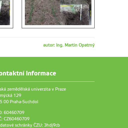
autor: Ing. Martin Opatrný
ontaktní informace
ská zemědělská univerzita v Praze
mýcká 129
5 00 Praha-Suchdol
O: 60460709
Č: CZ60460709
 datové schránky ČZU: 3hdj9cb