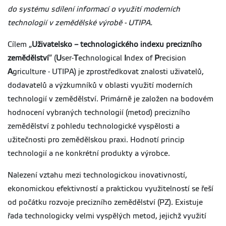
do systému sdílení informací o využití moderních
technologií v zemědělské výrobě - UTIPA.
Cílem „
Uživatelsko – technologického indexu precizního
zemědělství
“ (
U
ser-
T
echnological
I
ndex of
P
recision
A
griculture - UTIPA) je zprostředkovat znalosti uživatelů,
dodavatelů a výzkumníků v oblasti využití moderních
technologií v zemědělství. Primárně je založen na bodovém
hodnocení vybraných technologií (metod) precizního
zemědělství z pohledu technologické vyspělosti a
užitečnosti pro zemědělskou praxi. Hodnotí princip
technologií a ne konkrétní produkty a výrobce.
Nalezení vztahu mezi technologickou inovativností,
ekonomickou efektivností a praktickou využitelností se řeší
od počátku rozvoje precizního zemědělství (PZ). Existuje
řada technologicky velmi vyspělých metod, jejichž využití