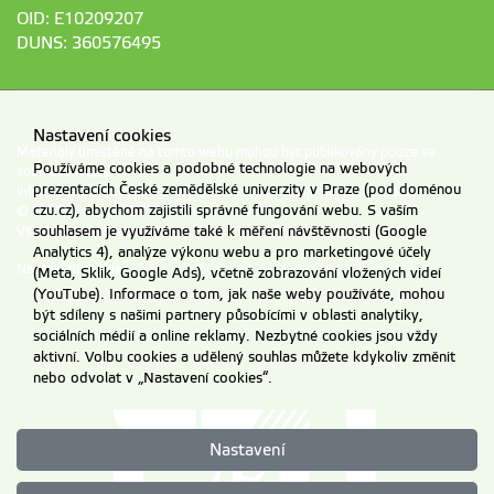
OID: E10209207
DUNS: 360576495
Nastavení cookies
Materiály umístěné na tomto webu mohou být publikovány pouze se
Používáme cookies a podobné technologie na webových
souhlasem ČZU.
prezentacích České zemědělské univerzity v Praze (pod doménou
Informace o zpracování a ochraně osobních údajů na ČZU v Praze
.
czu.cz), abychom zajistili správné fungování webu. S vaším
© 2026 Česká zemědělská univerzita v Praze
Všechna práva vyhrazena
souhlasem je využíváme také k měření návštěvnosti (Google
Analytics 4), analýze výkonu webu a pro marketingové účely
Nastavení cookies
(Meta, Sklik, Google Ads), včetně zobrazování vložených videí
(YouTube). Informace o tom, jak naše weby používáte, mohou
být sdíleny s našimi partnery působícími v oblasti analytiky,
sociálních médií a online reklamy. Nezbytné cookies jsou vždy
aktivní. Volbu cookies a udělený souhlas můžete kdykoliv změnit
nebo odvolat v „Nastavení cookies“.
Nastavení