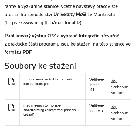
farmy a výzkumné stanice, včetně návštěvy pracoviště
precizního zemědělství
Univerzity McGill
v Montrealu
(https://www.mcgill.ca/macdonald/).
Publikovaný výstup CPZ
a
vybrané fotografie
převážně
z praktické části programu jsou ke stažení na této stránce ve
formátu
PDF
.
Soubory ke stažení
fotografie-z-ispa-2018-montreal-
Velikost
kanada-brant.pdf
19.99
Stáhnout
MB
soubor
machine-monitoring-as-a-
Velikost
smartfarming-concept-tool-prispevek-
1.83 MB
Stáhnout
cpz.pdf
soubor